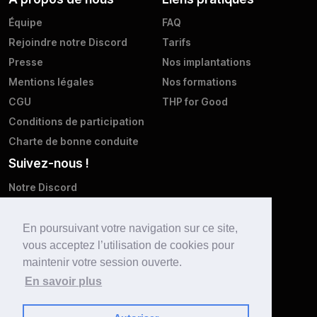
Équipe
FAQ
Rejoindre notre Discord
Tarifs
Presse
Nos implantations
Mentions légales
Nos formations
CGU
THP for Good
Conditions de participation
Charte de bonne conduite
Suivez-nous !
Notre Discord
Twitter
Facebook
En poursuivant votre navigation sur ce site,
vous acceptez l’utilisation de cookies pour
Instagram
maintenir votre session ouverte.
LinkedIn
En savoir plus
Youtube