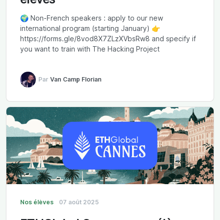
🌍 Non-French speakers : apply to our new
international program (starting January) 👉
https://forms.gle/8vod8X7ZLzXVbsRw8 and specify if
you want to train with The Hacking Project
Par
Van Camp Florian
Nos élèves
07 août 2025