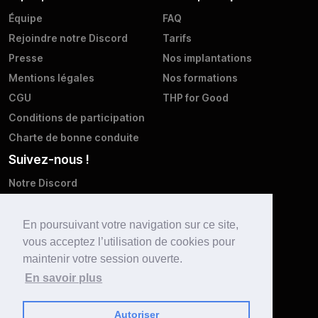
Équipe
FAQ
Rejoindre notre Discord
Tarifs
Presse
Nos implantations
Mentions légales
Nos formations
CGU
THP for Good
Conditions de participation
Charte de bonne conduite
Suivez-nous !
Notre Discord
Twitter
Facebook
En poursuivant votre navigation sur ce site,
vous acceptez l’utilisation de cookies pour
Instagram
maintenir votre session ouverte.
LinkedIn
En savoir plus
Youtube
Autoriser