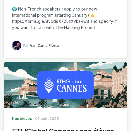
🌍 Non-French speakers : apply to our new
international program (starting January) 👉
https://forms.gle/8vod8X7ZLzXVbsRw8 and specify if
you want to train with The Hacking Project
Par
Van Camp Florian
Nos élèves
07 août 2025