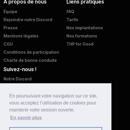
À propos de nous
Liens pratiques
Équipe
FAQ
Rejoindre notre Discord
Tarifs
Presse
Nos implantations
Mentions légales
Nos formations
CGU
THP for Good
Conditions de participation
Charte de bonne conduite
Suivez-nous !
Notre Discord
Twitter
Facebook
En poursuivant votre navigation sur ce site,
vous acceptez l’utilisation de cookies pour
Instagram
maintenir votre session ouverte.
LinkedIn
En savoir plus
Youtube