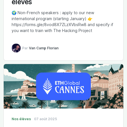
élèves
🌍 Non-French speakers : apply to our new
international program (starting January) 👉
https://forms.gle/8vod8X7ZLzXVbsRw8 and specify if
you want to train with The Hacking Project
Par
Van Camp Florian
Nos élèves
07 août 2025