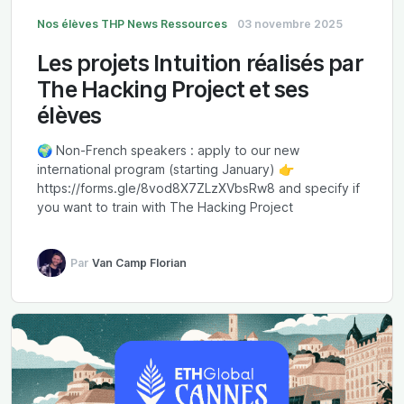
Nos élèves
THP News
Ressources
03 novembre 2025
Les projets Intuition réalisés par
The Hacking Project et ses
élèves
🌍 Non-French speakers : apply to our new
international program (starting January) 👉
https://forms.gle/8vod8X7ZLzXVbsRw8 and specify if
you want to train with The Hacking Project
Par
Van Camp Florian