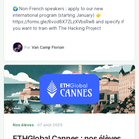
🌍 Non-French speakers : apply to our new
international program (starting January) 👉
https://forms.gle/8vod8X7ZLzXVbsRw8 and specify if
you want to train with The Hacking Project
Par
Van Camp Florian
Nos élèves
07 août 2025
ETHGlobal Cannes : nos élèves