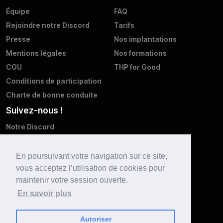
Équipe
FAQ
Rejoindre notre Discord
Tarifs
Presse
Nos implantations
Mentions légales
Nos formations
CGU
THP for Good
Conditions de participation
Charte de bonne conduite
Suivez-nous !
Notre Discord
Twitter
Facebook
En poursuivant votre navigation sur ce site,
vous acceptez l’utilisation de cookies pour
Instagram
maintenir votre session ouverte.
LinkedIn
En savoir plus
Youtube
Autoriser