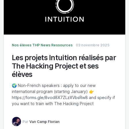
Nos élèves
THP News
Ressources
03 novembre 2025
Les projets Intuition réalisés par
The Hacking Project et ses
élèves
🌍 Non-French speakers : apply to our new
international program (starting January) 👉
https://forms.gle/8vod8X7ZLzXVbsRw8 and specify if
you want to train with The Hacking Project
Par
Van Camp Florian