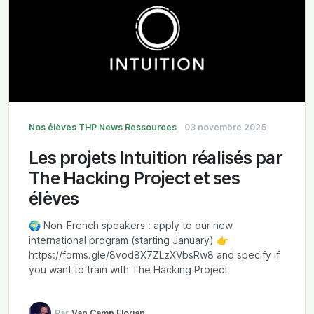
Nos élèves
THP News
Ressources
03 novembre 2025
Les projets Intuition réalisés par
The Hacking Project et ses
élèves
🌍 Non-French speakers : apply to our new
international program (starting January) 👉
https://forms.gle/8vod8X7ZLzXVbsRw8 and specify if
you want to train with The Hacking Project
Par
Van Camp Florian