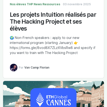
Nos élèves
THP News
Ressources
03 novembre 2025
Les projets Intuition réalisés par
The Hacking Project et ses
élèves
🌍 Non-French speakers : apply to our new
international program (starting January) 👉
https://forms.gle/8vod8X7ZLzXVbsRw8 and specify if
you want to train with The Hacking Project
Par
Van Camp Florian