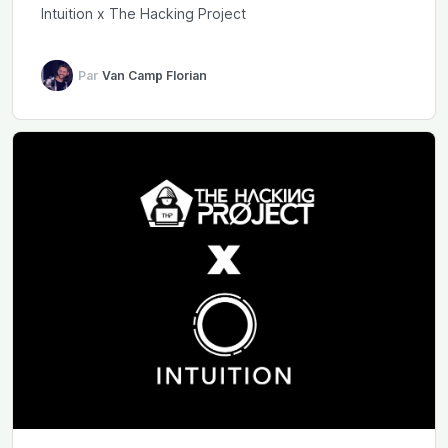
Intuition x The Hacking Project
Par
Van Camp Florian