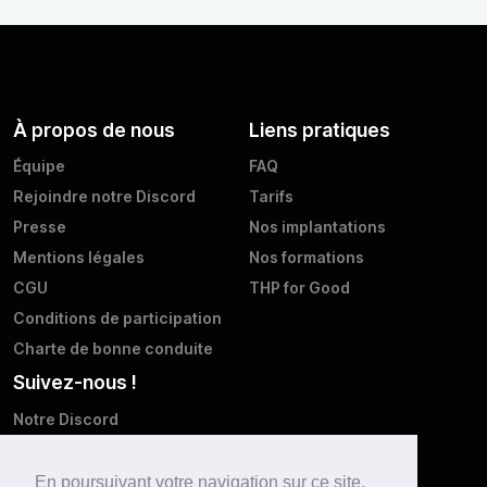
À propos de nous
Liens pratiques
Équipe
FAQ
Rejoindre notre Discord
Tarifs
Presse
Nos implantations
Mentions légales
Nos formations
CGU
THP for Good
Conditions de participation
Charte de bonne conduite
Suivez-nous !
Notre Discord
Twitter
Facebook
En poursuivant votre navigation sur ce site,