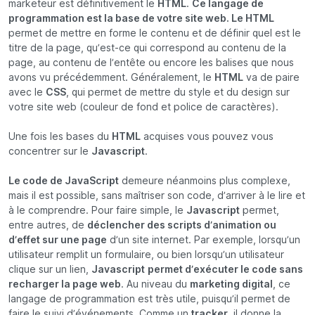
marketeur est définitivement le
HTML
.
Ce langage de
programmation est la base de votre site web. Le HTML
permet de mettre en forme le contenu et de définir quel est le
titre de la page, qu’est-ce qui correspond au contenu de la
page, au contenu de l’entête ou encore les balises que nous
avons vu précédemment. Généralement, le
HTML
va de paire
avec le
CSS
, qui permet de mettre du style et du design sur
votre site web (couleur de fond et police de caractères).
Une fois les bases du
HTML
acquises vous pouvez vous
concentrer sur le
Javascript
.
Le code de JavaScript
demeure néanmoins plus complexe,
mais il est possible, sans maîtriser son code, d’arriver à le lire et
à le comprendre. Pour faire simple, le
Javascript
permet,
entre autres, de
déclencher des scripts d’animation ou
d’effet sur une page
d’un site internet. Par exemple, lorsqu’un
utilisateur remplit un formulaire, ou bien lorsqu’un utilisateur
clique sur un lien,
Javascript
permet d’exécuter le code sans
recharger la page web
. Au niveau du
marketing digital
, ce
langage de programmation est très utile, puisqu’il permet de
faire le suivi d’événements. Comme un
tracker
, il donne la