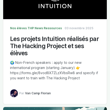
Nos élèves
THP News
Ressources
03 novembre 2025
Les projets Intuition réalisés par
The Hacking Project et ses
élèves
🌍 Non-French speakers : apply to our new
international program (starting January) 👉
https://forms.gle/8vod8X7ZLzXVbsRw8 and specify if
you want to train with The Hacking Project
Par
Van Camp Florian