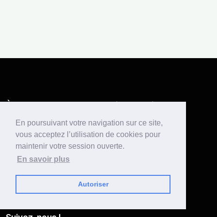
À propos de nous
Liens pratiques
Équipe
FAQ
En poursuivant votre navigation sur ce site,
vous acceptez l’utilisation de cookies pour
Rejoindre notre Discord
Tarifs
maintenir votre session ouverte.
Presse
Nos implantations
En savoir plus
Mentions légales
Nos formations
CGU
THP for Good
Autoriser
Conditions de participation
Charte de bonne conduite