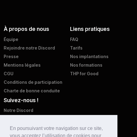
À propos de nous
Liens pratiques
Équipe
FAQ
Rejoindre notre Discord
Tarifs
Presse
Nos implantations
Mentions légales
Nos formations
CGU
THP for Good
Conditions de participation
Charte de bonne conduite
Suivez-nous !
Notre Discord
Twitter
Facebook
En poursuivant votre navigation sur ce site,
vous acceptez l’utilisation de cookies pour
Instagram