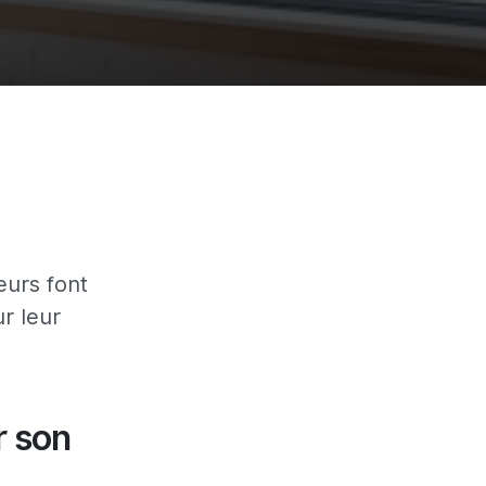
eurs font
r leur
r son