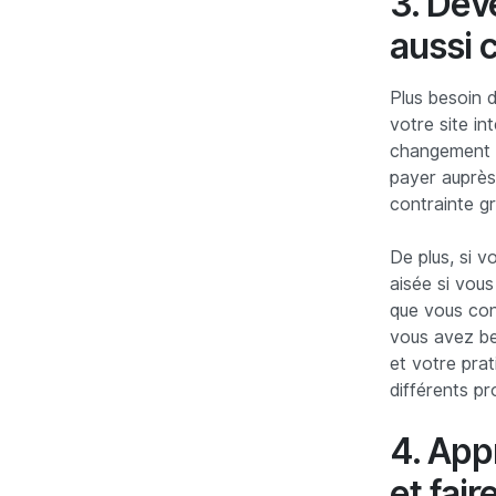
3. Dev
aussi 
Plus besoin 
votre site in
changement qu
payer auprès 
contrainte g
De plus, si v
aisée si vou
que vous con
vous avez be
et votre pra
différents pr
4. App
et fair