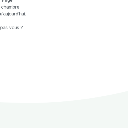
y Page
r chambre
’aujourd’hui.
 pas vous ?