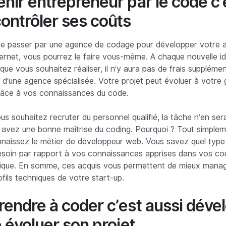
enir entrepreneur par le code c’
contrôler ses coûts
de passer par une agence de codage pour développer votre a
ternet, vous pourrez le faire vous-même. A chaque nouvelle i
e vous souhaitez réaliser, il n’y aura pas de frais supplémen
d’une agence spécialisée. Votre projet peut évoluer à votre 
râce à vos connaissances du code.
ous souhaitez recruter du personnel qualifié, la tâche n’en ser
s avez une bonne maîtrise du coding. Pourquoi ? Tout simple
naissez le métier de développeur web. Vous savez quel type 
soin par rapport à vos connaissances apprises dans vos cou
tique. En somme, ces acquis vous permettent de mieux manag
ofils techniques de votre start-up.
rendre à coder c’est aussi déve
e évoluer son projet