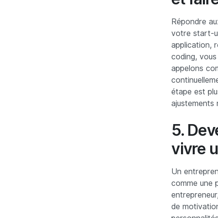
Répondre aux
votre start-
application, 
coding, vous
appelons co
continuellem
étape est plu
ajustements n
5. Dev
vivre 
Un entrepren
comme une pa
entrepreneur,
de motivatio