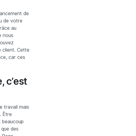
 lancement de
u de votre
Grâce au
e nous
pouvez
client. Cette
nce, car ces
, c’est
 travail mais
. Être
ut beaucoup
z que des