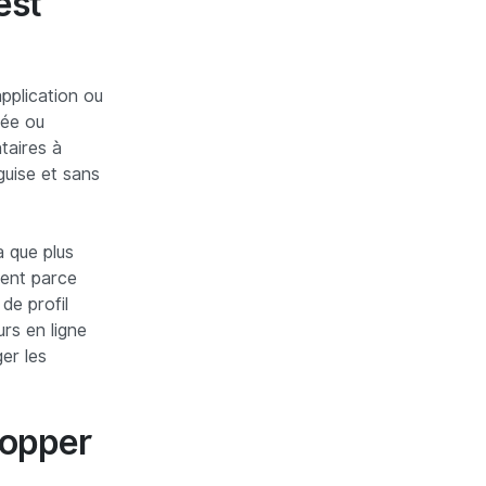
est
pplication ou
dée ou
taires à
guise et sans
a que plus
ment parce
de profil
rs en ligne
er les
lopper