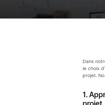
Dans notr
le choix 
projet. No
1. App
projet