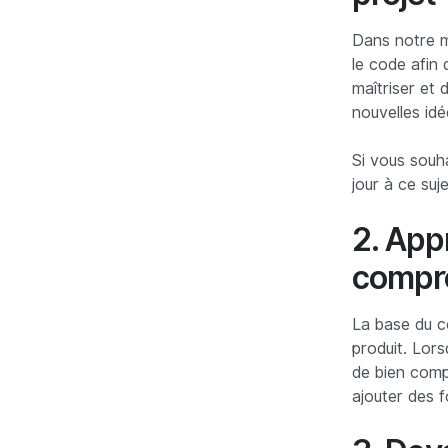
Dans notre m
le code afin 
maîtriser et
nouvelles idé
Si vous souh
jour à ce suj
2. App
compre
La base du co
produit. Lorsq
de bien comp
ajouter des f