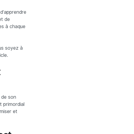
 d’apprendre
et de
res à chaque
ous soyez à
cle.
t
e de son
t primordial
miser et