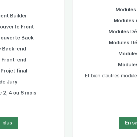
Modules
ent Builder
Modules 
ouverte Front
Modules Dé
couverte Back
Modules Dé
e Back-end
Module
 Front-end
Module
Projet final
Et bien d'autres modul
de Jury
 2, 4 ou 6 mois
r plus
En sa