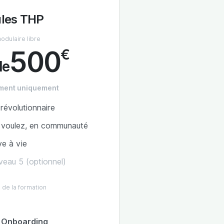
les THP
odulaire libre
500
€
de
ment uniquement
révolutionnaire
s voulez, en communauté
ve à vie
veau 5 (optionnel)
 de la formation
 Onboarding