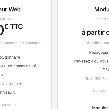
eur Web
Modu
ntensive
Format m
0
€ TTC
à partir 
financement en plusieurs
Autofinance
Pédagogie 
lutionnaire
Travaillez d'où vou
oulez, en communauté
Élè
 vie
Titre RNCP ni
 à l'emploi
Le contenu
niveau 5
a formation
Modules