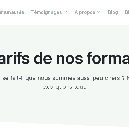
munautés
Témoignages
À propos
Blog
B
arifs de nos form
se fait-il que nous sommes aussi peu chers ? 
expliquons tout.