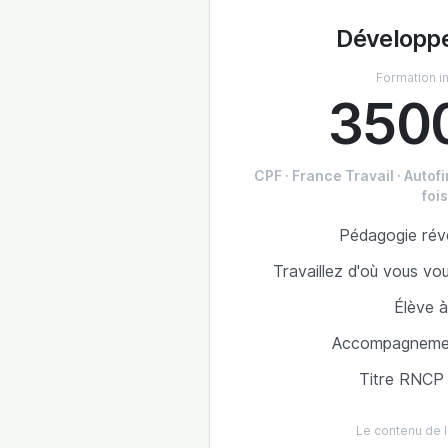
Développ
Formation i
350
CPF · France Travail · Auto
fois
Pédagogie révo
Travaillez d'où vous v
Élève à
Accompagnement
Titre RNCP 
Le contenu de l